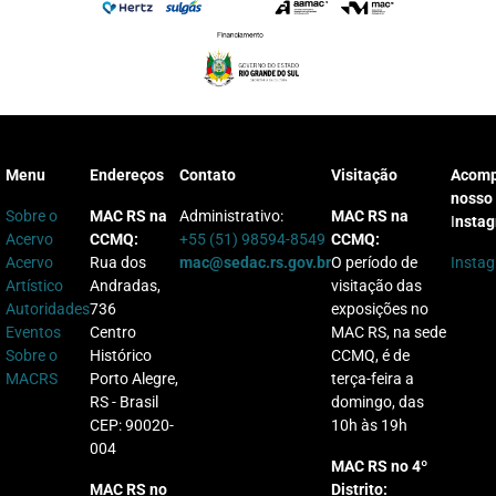
Menu
Endereços
Contato
Visitação
Acom
nosso
Sobre o
MAC RS na
Administrativo:
MAC RS na
I
nsta
Acervo
CCMQ:
+55 (51) 98594-8549
CCMQ:
Acervo
Rua dos
mac@sedac.rs.gov.br
O período de
Insta
Artístico
Andradas,
visitação das
Autoridades
736
exposições no
Eventos
Centro
MAC RS, na sede
Sobre o
Histórico
CCMQ, é de
MACRS
Porto Alegre,
terça-feira a
RS - Brasil
domingo, das
CEP: 90020-
10h às 19h
004
MAC RS no 4º
MAC RS no
Distrito: