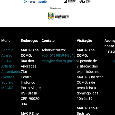
Menu
Endereços
Contato
Visitação
Acom
nosso
Sobre o
MAC RS na
Administrativo:
MAC RS na
I
nsta
Acervo
CCMQ:
+55 (51) 98594-8549
CCMQ:
Acervo
Rua dos
mac@sedac.rs.gov.br
O período de
Insta
Artístico
Andradas,
visitação das
Autoridades
736
exposições no
Eventos
Centro
MAC RS, na sede
Sobre o
Histórico
CCMQ, é de
MACRS
Porto Alegre,
terça-feira a
RS - Brasil
domingo, das
CEP: 90020-
10h às 19h
004
MAC RS no 4º
MAC RS no
Distrito: