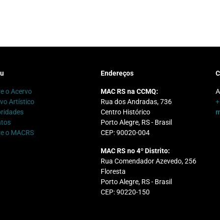
u
Endereços
C
e o Acervo
MAC RS na CCMQ:
A
vo Artístico
Rua dos Andradas, 736
+
ridades
Centro Histórico
m
ntos
Porto Alegre, RS - Brasil
re o MACRS
CEP: 90020-004
MAC RS no 4º Distrito:
Rua Comendador Azevedo, 256
Floresta
Porto Alegre, RS - Brasil
CEP: 90220-150