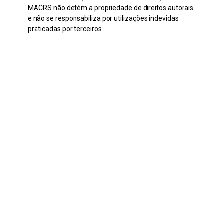
MACRS não detém a propriedade de direitos autorais
e não se responsabiliza por utilizações indevidas
praticadas por terceiros.
Continuar navegando
Sem título
Asumirlo con Pantalones
Voltar para a lista de itens