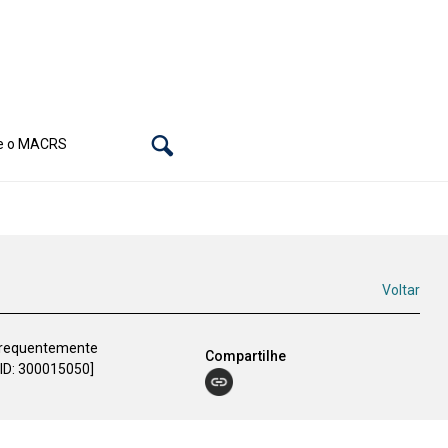
e o MACRS
Voltar
 frequentemente
Compartilhe
 ID: 300015050]