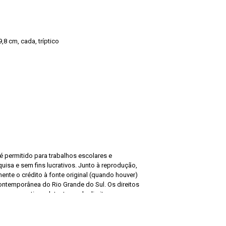
,8 cm, cada, tríptico
 permitido para trabalhos escolares e
quisa e sem fins lucrativos. Junto à reprodução,
nte o crédito à fonte original (quando houver)
Contemporânea do Rio Grande do Sul. Os direitos
us respectivos detentores de direitos,
ais (LDA – Lei no 9.610/1998). O MACRS não
utorais e não se responsabiliza por utilizações
.