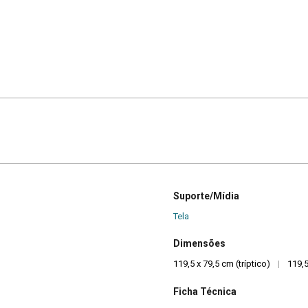
Suporte/Mídia
Tela
Dimensões
119,5 x 79,5 cm (tríptico)
|
119,5
Ficha Técnica