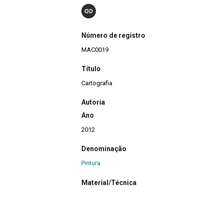
Número de registro
MAC0019
Título
Cartografia
Autoria
Ano
2012
Denominação
Pintura
Material/Técnica
Técnica mista
|
Tinta a óleo
|
Tinta acrílica