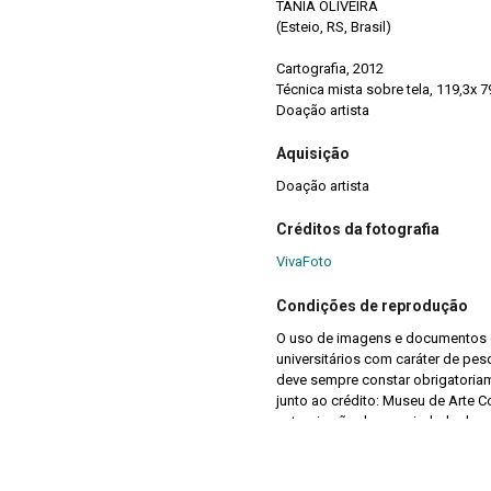
TANIA OLIVEIRA
(Esteio, RS, Brasil)
Cartografia, 2012
Técnica mista sobre tela, 119,3x 79
Doação artista
Aquisição
Doação artista
Créditos da fotografia
VivaFoto
Condições de reprodução
O uso de imagens e documentos é
universitários com caráter de pes
deve sempre constar obrigatoriame
junto ao crédito: Museu de Arte 
autorais são de propriedade de se
conforme a Lei de Direitos Autor
detém a propriedade de direitos a
indevidas praticadas por terceiros