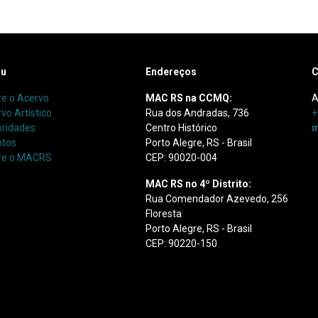
u
Endereços
C
e o Acervo
MAC RS na CCMQ:
A
vo Artístico
Rua dos Andradas, 736
+
oridades
Centro Histórico
m
ntos
Porto Alegre, RS - Brasil
re o MACRS
CEP: 90020-004
MAC RS no 4º Distrito:
Rua Comendador Azevedo, 256
Floresta
Porto Alegre, RS - Brasil
CEP: 90220-150