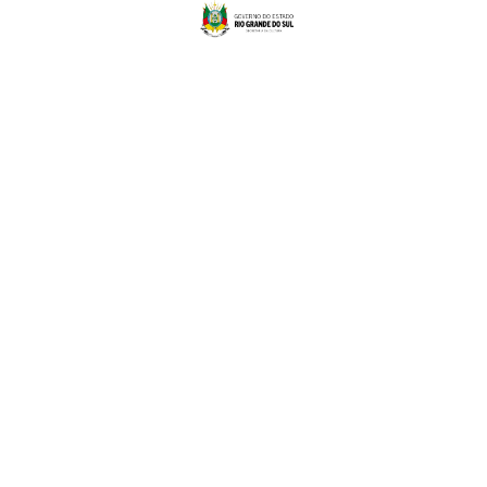
Menu
Sobre o Acervo
Acervo Artístico
Autoridades
Eventos
Sobre o MACRS
Endereços
MAC RS na CCMQ:
Rua dos Andradas, 736
Centro Histórico
Porto Alegre, RS - Brasil
CEP: 90020-004