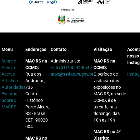
Menu
Endereços
Contato
Visitação
Acom
nosso
Sobre o
MAC RS na
Administrativo:
MAC RS na
I
nsta
Acervo
CCMQ:
+55 (51) 98594-8549
CCMQ:
Acervo
Rua dos
mac@sedac.rs.gov.br
O período de
Insta
Artístico
Andradas,
visitação das
Autoridades
736
exposições no
Eventos
Centro
MAC RS, na sede
Sobre o
Histórico
CCMQ, é de
MACRS
Porto Alegre,
terça-feira a
RS - Brasil
domingo, das
CEP: 90020-
10h às 19h
004
MAC RS no 4º
MAC RS no
Distrito: