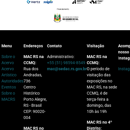
Menu
Endereços
Contato
Visitação
Acom
nosso
Sobre o
MAC RS na
Administrativo:
MAC RS na
I
nsta
Acervo
CCMQ:
+55 (51) 98594-8549
CCMQ:
Acervo
Rua dos
mac@sedac.rs.gov.br
O período de
Insta
Artístico
Andradas,
visitação das
Autoridades
736
exposições no
Eventos
Centro
MAC RS, na sede
Sobre o
Histórico
CCMQ, é de
MACRS
Porto Alegre,
terça-feira a
RS - Brasil
domingo, das
CEP: 90020-
10h às 19h
004
MAC RS no 4º
MAC RS no
Distrito: