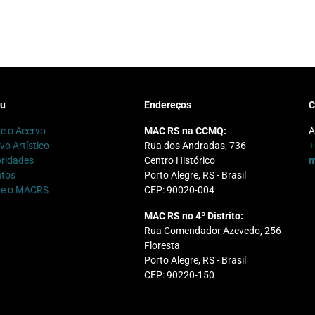
u
Endereços
C
e o Acervo
MAC RS na CCMQ:
A
vo Artístico
Rua dos Andradas, 736
+
ridades
Centro Histórico
m
ntos
Porto Alegre, RS - Brasil
re o MACRS
CEP: 90020-004
MAC RS no 4º Distrito:
Rua Comendador Azevedo, 256
Floresta
Porto Alegre, RS - Brasil
CEP: 90220-150