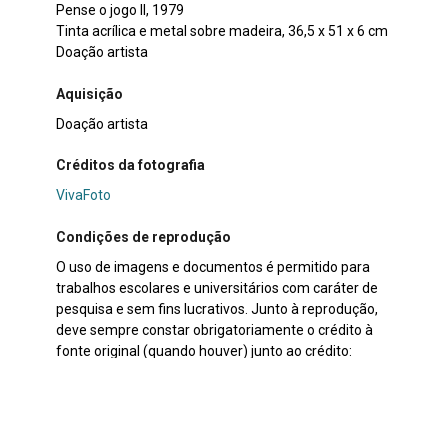
Pense o jogo II, 1979
Tinta acrílica e metal sobre madeira, 36,5 x 51 x 6 cm
Doação artista
Aquisição
Doação artista
Créditos da fotografia
VivaFoto
Condições de reprodução
O uso de imagens e documentos é permitido para
trabalhos escolares e universitários com caráter de
pesquisa e sem fins lucrativos. Junto à reprodução,
deve sempre constar obrigatoriamente o crédito à
fonte original (quando houver) junto ao crédito:
Museu de Arte Contemporânea do Rio Grande do Sul.
Os direitos autorais são de propriedade de seus
respectivos detentores de direitos, conforme a Lei de
Direitos Autorais (LDA – Lei no 9.610/1998). O