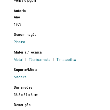
Pense o jogo II
Autoria
Ano
1979
Denominação
Pintura
Material/Técnica
Metal
|
Técnica mista
|
Tinta acrílica
Suporte/Mídia
Madeira
Dimensões
36,5 x 51 x 6 cm
Descrição