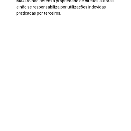
MACRS não detém a propriedade de direitos autorais
e não se responsabiliza por utilizações indevidas
praticadas por terceiros.
Continuar navegando
Monumento ao Laçador
Carmen es mi chica
Voltar para a lista de itens