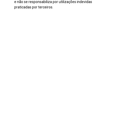
e não se responsabiliza por utilizações indevidas
praticadas por terceiros.
Continuar navegando
Sem título
Paisagens III
Voltar para a lista de itens