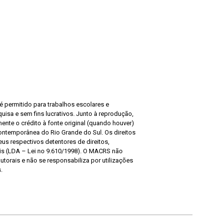
 permitido para trabalhos escolares e
quisa e sem fins lucrativos. Junto à reprodução,
nte o crédito à fonte original (quando houver)
Contemporânea do Rio Grande do Sul. Os direitos
us respectivos detentores de direitos,
ais (LDA – Lei no 9.610/1998). O MACRS não
utorais e não se responsabiliza por utilizações
.