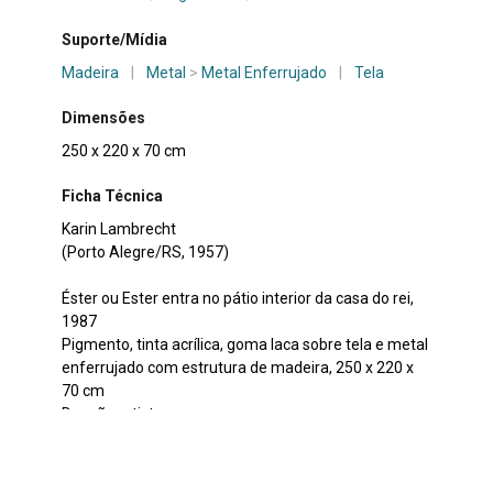
Suporte/Mídia
Madeira
|
Metal
>
Metal Enferrujado
|
Tela
Dimensões
250 x 220 x 70 cm
Ficha Técnica
Karin Lambrecht
(Porto Alegre/RS, 1957)
Éster ou Ester entra no pátio interior da casa do rei,
1987
Pigmento, tinta acrílica, goma laca sobre tela e metal
enferrujado com estrutura de madeira, 250 x 220 x
70 cm
Doação artista
Aquisição
Doação artista, 1993