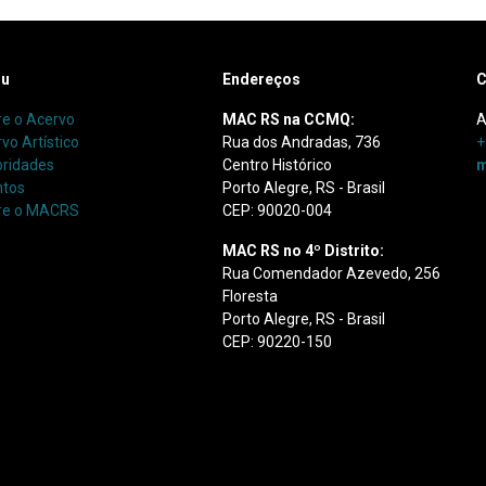
u
Endereços
C
e o Acervo
MAC RS na CCMQ:
A
vo Artístico
Rua dos Andradas, 736
+
oridades
Centro Histórico
m
ntos
Porto Alegre, RS - Brasil
re o MACRS
CEP: 90020-004
MAC RS no 4º Distrito:
Rua Comendador Azevedo, 256
Floresta
Porto Alegre, RS - Brasil
CEP: 90220-150