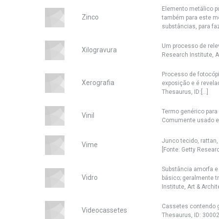
Elemento metálico pu
Zinco
também para este m
substâncias, para faze
Um processo de rele
Xilogravura
Research Institute, 
Processo de fotocóp
Xerografia
exposição e é revelad
Thesaurus, ID:[...]
Termo genérico para m
Vinil
Comumente usado em r
Junco tecido, rattan
Vime
[Fonte: Getty Researc
Substância amorfa e 
Vidro
básico; geralmente t
Institute, Art & Archit
Cassetes contendo gr
Videocassetes
Thesaurus, ID: 3000