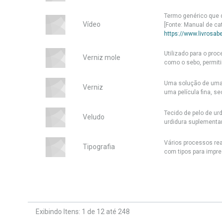
Termo genérico que d
Vídeo
[Fonte: Manual de ca
https://www.livrosab
Utilizado para o pr
Verniz mole
como o sebo, permiti
Uma solução de uma 
Verniz
uma película fina, se
Tecido de pelo de ur
Veludo
urdidura suplementar
Vários processos rea
Tipografia
com tipos para impres
Exibindo Itens: 1 de 12 até 248