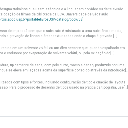
esigna trabalhos que usam a técnica e a linguagem do vídeo ou da televisão.
talogação de filmes da biblioteca da ECA. Universidade de São Paulo
ertos.abcd.usp.br/portaldelivrosUSP/catalog/book/58]
ocesso de impressão em que o substrato é misturado a uma substância macia,
ndo a gravação de linhas e áreas texturizadas onde a chapa é gravada.[...]
resina em um solvente volátil ou um óleo secante que, quando espalhado em
ca e endurece por evaporação do solvente volátil, ou pela oxidação do[...]
didura, tipicamente de seda, com pelo curto, macio e denso, produzido por uma
 que se eleva em laçadas acima da superfície do tecido através da introdução[...
lizados com tipos e fontes, incluindo configuração de tipo e criação de layouts
são. Para o processo de desenho de tipos usado na prática da tipografia, use[...]