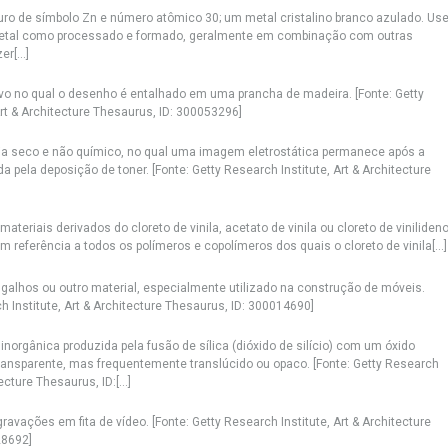
ro de símbolo Zn e número atômico 30; um metal cristalino branco azulado. Us
etal como processado e formado, geralmente em combinação com outras
r[...]
vo no qual o desenho é entalhado em uma prancha de madeira. [Fonte: Getty
Art & Architecture Thesaurus, ID: 300053296]
ia seco e não químico, no qual uma imagem eletrostática permanece após a
a pela deposição de toner. [Fonte: Getty Research Institute, Art & Architecture
ateriais derivados do cloreto de vinila, acetato de vinila ou cloreto de vinilideno
eferência a todos os polímeros e copolímeros dos quais o cloreto de vinila[...]
, galhos ou outro material, especialmente utilizado na construção de móveis.
h Institute, Art & Architecture Thesaurus, ID: 300014690]
inorgânica produzida pela fusão de sílica (dióxido de silício) com um óxido
ransparente, mas frequentemente translúcido ou opaco. [Fonte: Getty Research
ecture Thesaurus, ID:[...]
avações em fita de vídeo. [Fonte: Getty Research Institute, Art & Architecture
28692]